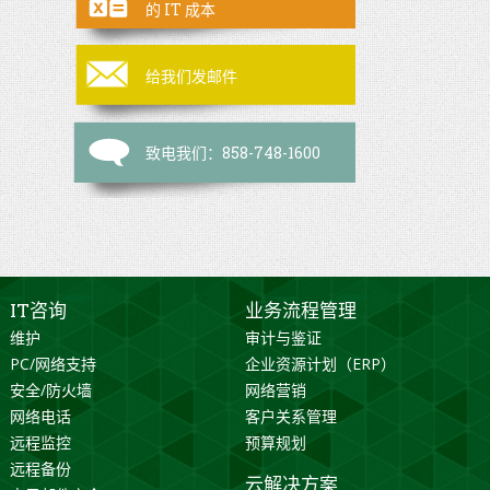
的 IT 成本
给我们发邮件
致电我们：858-748-1600
IT咨询
业务流程管理
维护
审计与鉴证
PC/网络支持
企业资源计划（ERP）
安全/防火墙
网络营销
网络电话
客户关系管理
远程监控
预算规划
远程备份
云解决方案