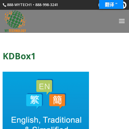
888-WYTECH1 • 888-998-3241
翻译 ”
KDBox1